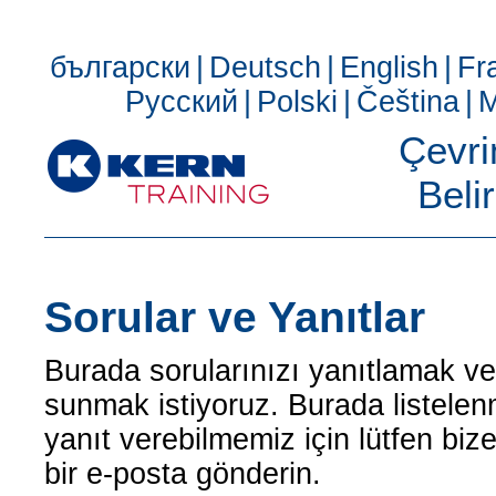
български
|
Deutsch
|
English
|
Fr
Русский
|
Polski
|
Čeština
|
M
Çevri
Beli
Sorular ve Yanıtlar
Burada sorularınızı yanıtlamak ve
sunmak istiyoruz. Burada listele
yanıt verebilmemiz için lütfen bize
bir e-posta gönderin.