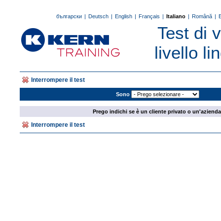
български
|
Deutsch
|
English
|
Français
|
Italiano
|
Română
|
Test di 
livello l
Interrompere il test
Sono
Prego indichi se è un cliente privato o un'azienda
Interrompere il test