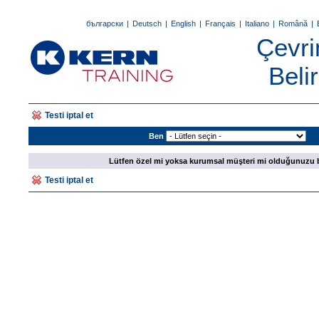
български
|
Deutsch
|
English
|
Français
|
Italiano
|
Română
|
Çevri
Beli
Testi iptal et
Ben
Lütfen özel mi yoksa kurumsal müşteri mi olduğunuzu be
Testi iptal et