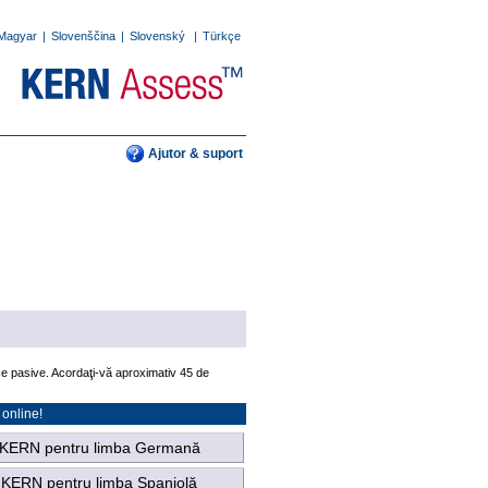
Magyar
|
Slovenščina
|
Slovenský
|
Türkçe
Ajutor & suport
tice pasive. Acordaţi-vă aproximativ 45 de
 online!
 KERN pentru limba Germană
 KERN pentru limba Spaniolă