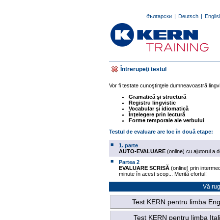
български
|
Deutsch
|
Englis
Întrerupeţi testul
Vor fi testate cunoştinţele dumneavoastră lingv
Gramatică şi structură
Registru lingvistic
Vocabular şi idiomatică
Înţelegere prin lectură
Forme temporale ale verbului
Testul de evaluare are loc în două etape:
■
1. parte
AUTO-EVALUARE
(online) cu ajutorul a
■
Partea 2
EVALUARE SCRISĂ
(online) prin intermed
minute în acest scop... Merită efortul!
Vă rug
Test KERN pentru limba Eng
Test KERN pentru limba Ital