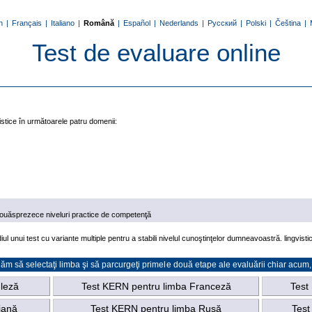
h
|
Français
|
Italiano
|
Română
|
Español
|
Nederlands
|
Русский
|
Polski
|
Čeština
|
Test de evaluare online
istice în următoarele patru domenii:
 douăsprezece niveluri practice de competenţă
iul unui test cu variante multiple pentru a stabili nivelul cunoştinţelor dumneavoastră. lingvis
ăm să selectaţi limba şi să parcurgeţi primele două etape ale evaluării chiar acum,
leză
Test KERN pentru limba Franceză
Test
iană
Test KERN pentru limba Rusă
Test