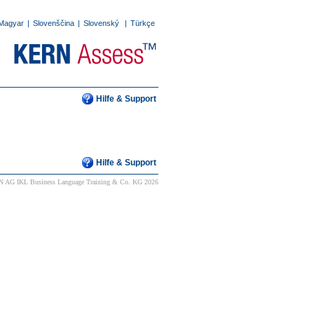
Magyar
|
Slovenščina
|
Slovenský
|
Türkçe
Hilfe & Support
Hilfe & Support
 AG IKL Business Language Training & Co. KG 2026