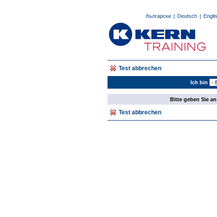
български
|
Deutsch
|
Engli
Test abbrechen
Ich bin
Bitte geben Sie an
Test abbrechen