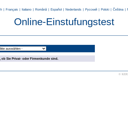
sh
|
Français
|
Italiano
|
Română
|
Español
|
Nederlands
|
Русский
|
Polski
|
Čeština
|
Online-Einstufungstest
, ob Sie Privat- oder Firmenkunde sind.
© KERN