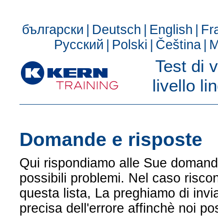
български
|
Deutsch
|
English
|
Fr
Русский
|
Polski
|
Čeština
|
M
Test di 
livello l
Domande e risposte
Qui rispondiamo alle Sue domande
possibili problemi. Nel caso risco
questa lista, La preghiamo di invi
precisa dell'errore affinchè noi 